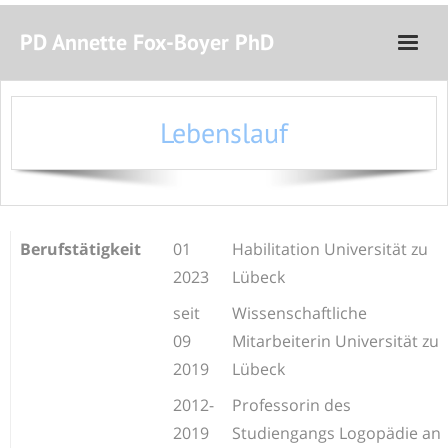
PD Annette Fox-Boyer PhD
Startseite
Lebenslauf
Vita
Lehre und Forschung
Ausspracheentwicklung
Berufstätigkeit
01
Habilitation Universität zu
Seminare
2023
Lübeck
seit
Wissenschaftliche
09
Mitarbeiterin Universität zu
2019
Lübeck
2012-
Professorin des
2019
Studiengangs Logopädie an